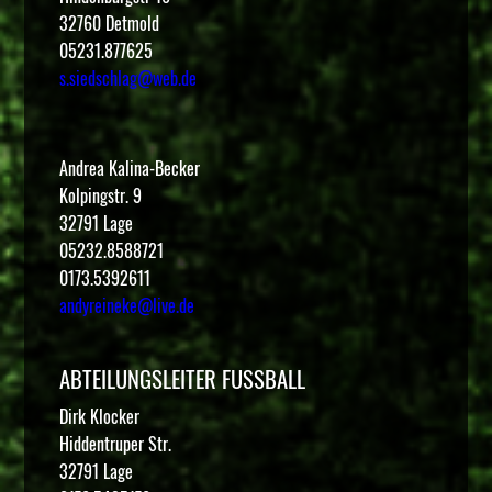
32760 Detmold
05231.877625
s.siedschlag@web.de
Andrea Kalina-Becker
Kolpingstr. 9
32791 Lage
05232.8588721
0173.5392611
andyreineke@live.de
ABTEILUNGSLEITER FUSSBALL
Dirk Klocker
Hiddentruper Str.
32791 Lage