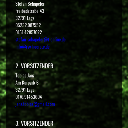
Stefan Schapeler
Freibadstraße 43
32791 Lage
05232.987552
0151.42857022
stefan-schapeler@t-online.de
info@rsv-hoerste.de
2. VORSITZENDER
Tobias Janz
Am Kurpark 6
32791 Lage
0176.91453604
janz.tobias@gmail.com
3. VORSITZENDER