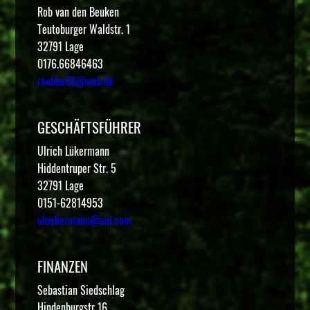
Rob van den Beuken
Teutoburger Waldstr. 1
32791 Lage
0176.66846463
roebke68@web.de
GESCHÄFTSFÜHRER
Ulrich Lükermann
Hiddentruper Str. 5
32791 Lage
0151-62814953
uluekermann@aol.com
FINANZEN
Sebastian Siedschlag
Hindenburgstr 16