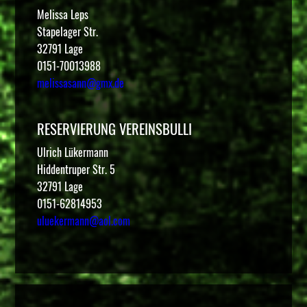
Melissa Leps
Stapelager Str.
32791 Lage
0151-70013988
melissasann@gmx.de
RESERVIERUNG VEREINSBULLI
Ulrich Lükermann
Hiddentruper Str. 5
32791 Lage
0151-62814953
uluekermann@aol.com