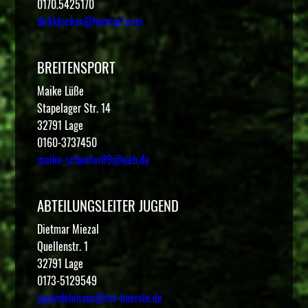
0170.5425170
dirkklocker@hotmail.com
BREITENSPORT
Maike Lüße
Stapelager Str. 14
32791 Lage
0160-3737450
maike_schaefer89@web.de
ABTEILUNGSLEITER JUGEND
Dietmar Miezal
Quellenstr. 1
32791 Lage
0173-5129549
jugendobmann@rsv-hoerste.de