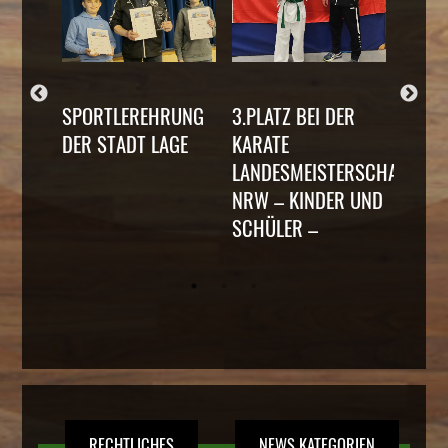
SPORTLEREHRUNG
3.PLATZ BEI DER
HÖRS
ARATE
DER STADT LAGE
KARATE
ERFOL
V.
LANDESMEISTERSCHAFT
DER 
ZEK
NRW – KINDER UND
BEZI
SCHÜLER –
WEST
RECHTLICHES
NEWS KATEGORIEN