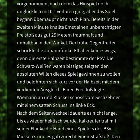
vorgenommen, nach dem das Hinspiel noch
unglücklich mit 0:1 verloren ging, aber das Spiel
begann überhaupt nicht nach Plan. Bereits in der
zweiten Minute knallte Ernst einen unberechtigten
Freistoß aus gut 25 Metern traumhaft und
unhaltbar in den Winkel. Der frühe Gegentreffer
schockte die Johannfunke-Elf aber keineswegs,
denn die erste Halbzeit bestimmte der RSV. Die
Schwarz-Weißen waren bissiger, zeigten den
absoluten Willen dieses Spiel gewinnen zu wollen
und belohnten sich kurz vor der Halbzeit mit dem
verdienten Ausgleich. Einen Freistoß legte
Wiemann ab und Klocker schoss vom Sechzehner
mit einem satten Schuss ins linke Eck.
Nach dem Seitenwechsel dauerte es nicht lange,
bis es wieder hektisch wurde. Kalkreuter traf mit
seiner Flanke die Hand eines Spielers des BSV
Müssen’s und es gab zurecht einen Strafstoß. Den