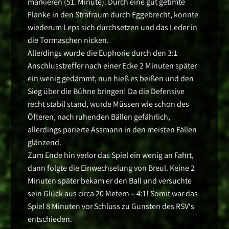
markieren (51. Minute). Durch eine gut getimte
Flanke in den Strafraum durch Eggebrecht, konnte
wiederum Leps sich durchsetzen und das Leder in
die Tormaschen nicken.
Allerdings wurde die Euphorie durch den 3:1
Anschlusstreffer nach einer Ecke 2 Minuten später
ein wenig gedämmt, nun hieß es beißen und den
Sieg über die Bühne bringen! Da die Defensive
recht stabil stand, wurde Müssen wie schon des
Öfteren, nach ruhenden Bällen gefährlich,
allerdings parierte Assmann in den meisten Fällen
glänzend.
Zum Ende hin verlor das Spiel ein wenig an Fahrt,
dann folgte die Einwechselung von Breul. Keine 2
Minuten später bekam er den Ball und versuchte
sein Glück aus circa 20 Metern – 4:1! Somit war das
Spiel 8 Minuten vor Schluss zu Gunsten des RSV‘s
entschieden.