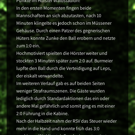
Punkte im Hörster Waldstadion!
In den ersten Momenten fingen beide
Mannschaften an sich abzutasten, nach 10
Minuten klingelte es jedoch schon im Müssener
Gehäuse. Durch einen Patzer des gegnerischen
Hüters konnte Zunke den Ball erobern und netzte
zum 1:0 ein.
Hochmotiviert spielten die Hörster weiter und
stockten 3 Minuten später zum 2:0 auf. Burmeier
lupfte den Ball durch die Verteidigung auf Leps,
der eiskalt verwandelte.
Im weiteren Verlauf gab es auf beiden Seiten
weniger Strafraumszenen. Die Gäste wurden
lediglich durch Standardaktionen das ein oder
andere Mal gefährlich und somit ging es mit einer
2:0 Führung in die Kabine.
Nach der Halbzeit nahm der RSV das Steuer wieder
mehr in die Hand und konnte früh das 3:0