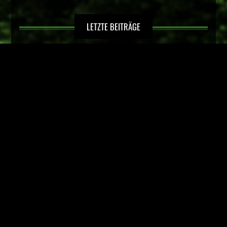
LETZTE BEITRÄGE
Kinderfußball in Hörste
Sportlerehrung der Stadt Lage
Spätsommerfest im Luna-Park, 04. – 05. September 2026
3.Platz bei der Karate Landesmeisterschaft NRW – Kinder
und Schüler –
Hörster Karateka erfolgreich bei der Karate
Bezirksmeisterschaft Westfalen
RECHTLICHES
NEWS KATEGORIEN