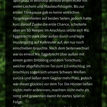
Sportplatz in Brüntrup ähnelte einem Acker mit
vielen Löchern und Maulwurfshügeln. Bis zur
ersten Trinkpause gab es keine wirklichen
Torgelegenheiten auf beiden Seiten, jedoch hatte
kurz darauf Zunke die erste Chance, scheiterte
aber am SG-Keeper. Im Anschluss setzte sich Ma.
Eggebrecht stark über außen durch und legte
mustergültig auf Kalkreuter auf, der nur noch
einschieben brauchte. Nach dem Seitenwechsel
war es erneut Ma. Eggebrecht über außen mit
einem guten Dribbling und dem Torschuss,
welcher abgefälscht im Tor zum 2:0 einschlug. Im
Anschluss zogen sich unsere Schwarz-Weißen
zurück und ließen dem Gegner mehr Platz, jedoch
war dieser glücklos vor dem Tor. Die Hörster ließen
nichts mehr anbrennen, machten nicht mehr als
nötig und gewannen damit ihr viertes Spiel in
Folge.