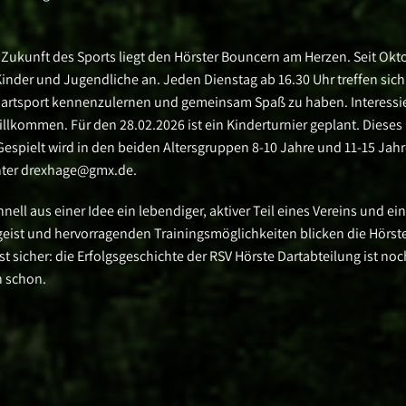
ie Zukunft des Sports liegt den Hörster Bouncern am Herzen. Seit Okt
 Kinder und Jugendliche an. Jeden Dienstag ab 16.30 Uhr treffen sich
artsport kennenzulernen und gemeinsam Spaß zu haben. Interessi
illkommen. Für den 28.02.2026 ist ein Kinderturnier geplant. Dieses
Gespielt wird in den beiden Altersgruppen 8-10 Jahre und 11-15 Jahr
unter drexhage@gmx.de.
nell aus einer Idee ein lebendiger, aktiver Teil eines Vereins und ei
eist und hervorragenden Trainingsmöglichkeiten blicken die Hörst
t sicher: die Erfolgsgeschichte der RSV Hörste Dartabteilung ist noc
n schon.