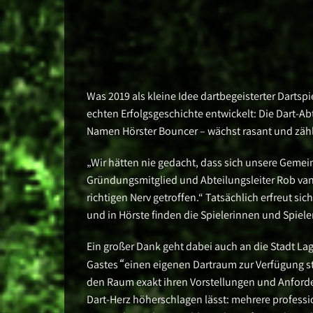
Was 2019 als kleine Idee dartbegeisterter Dartsp
echten Erfolgsgeschichte entwickelt: Die Dart-Ab
Namen Hörster Bouncer – wächst rasant und zählt
„Wir hätten nie gedacht, dass sich unsere Gemei
Gründungsmitglied und Abteilungsleiter Rob va
richtigen Nerv getroffen.“ Tatsächlich erfreut si
und in Hörste finden die Spielerinnen und Spiele
Ein großer Dank geht dabei auch an die Stadt La
“
Gastes
einen eigenen Dartraum zur Verfügung st
den Raum exakt ihren Vorstellungen und Anforder
Dart-Herz höherschlagen lässt: mehrere professi