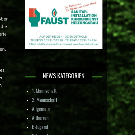
ober
 die
erte
en.
nes
NEWS KATEGORIEN
er
h
1. Mannschaft
2. Mannschaft
Allgemein
Altherren
B-Jugend