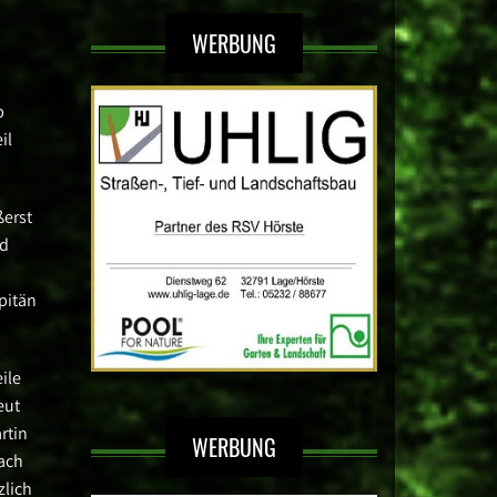
WERBUNG
b
il
ßerst
nd
pitän
ile
eut
rtin
WERBUNG
nach
zlich