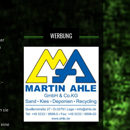
WERBUNG
ner
n
 –
n sie
 eine