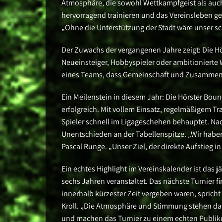
Atmosphäre, die sowohl Wettkampfgeist als auch
hervorragend trainieren und das Vereinsleben ges
„Ohne die Unterstützung der Stadt wäre unser s
Der Zuwachs der vergangenen Jahre zeigt: Die Hör
Neueinsteiger, Hobbyspieler oder ambitionierte W
eines Teams, dass Gemeinschaft und Zusammenh
Ein Meilenstein in diesem Jahr: Die Hörster Bo
erfolgreich. Mit vollem Einsatz, regelmäßigem T
Spieler schnell im Ligageschehen behauptet. Nac
Unentschieden an der Tabellenspitze. „Wir haben
Pascal Runge. „Unser Ziel, der direkte Aufstieg i
Ein echtes Highlight im Vereinskalender ist das jä
sechs Jahren veranstaltet. Das nächste Turnier fi
innerhalb kürzester Zeit vergeben waren, spricht 
Kroll. „Die Atmosphäre und Stimmung stehen dabe
und machen das Turnier zu einem echten Publiku