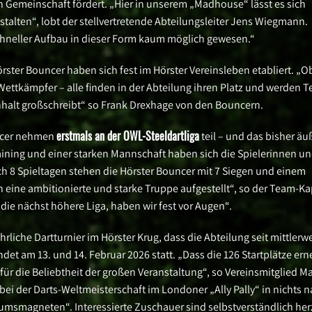
 Gemeinschaft fördert. „Hier in unserem „Madhouse“ lässt es sich
talten“, lobt der stellvertretende Abteilungsleiter Jens Wiegmann.
chneller Aufbau in dieser Form kaum möglich gewesen.“
ster Bouncer haben sich fest im Hörster Vereinsleben etabliert. „O
ettkämpfer – alle finden in der Abteilung ihren Platz und werden Te
alt großschreibt“ so Frank Drexhage von den Bouncern.
erstmals an der OWL-Steeldartliga
uncer nehmen
teil – und das bisher äu
raining und einer starken Mannschaft haben sich die Spielerinnen u
h 8 Spieltagen stehen die Hörster Bouncer mit 7 Siegen und einem
 eine ambitionierte und starke Truppe aufgestellt“, so der Team-Ka
n die nächst höhere Liga, haben wir fest vor Augen“.
hrliche Dartturnier im Hörster Krug, dass die Abteilung seit mittlerwe
ndet am 13. und 14. Februar 2026 statt. „Dass die 126 Startplätze ern
für die Beliebtheit der großen Veranstaltung“, so Vereinsmitglied Ma
i der Darts-Weltmeisterschaft im Londoner „Ally Pally“ in nichts 
msmagneten“. Interessierte Zuschauer sind selbstverständlich her