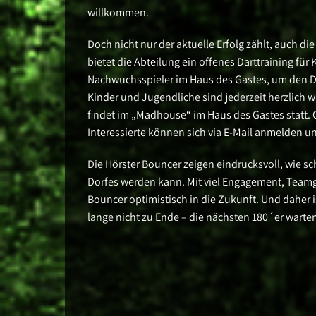
willkommen.
Doch nicht nur der aktuelle Erfolg zählt, auch d
bietet die Abteilung ein offenes Darttraining für
Nachwuchsspieler im Haus des Gastes, um den D
Kinder und Jugendliche sind jederzeit herzlich w
findet im „Madhouse“ im Haus des Gastes statt. 
Interessierte können sich via E-Mail anmelden 
Die Hörster Bouncer zeigen eindrucksvoll, wie sch
Dorfes werden kann. Mit viel Engagement, Teamg
Bouncer optimistisch in die Zukunft. Und daher is
lange nicht zu Ende – die nächsten 180´er warte