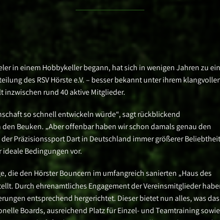
ieler in einem Hobbykeller begann, hat sich in wenigen Jahren zu ei
teilung des RSV Hörste e.V. – besser bekannt unter ihrem klangvolle
 inzwischen rund 40 aktive Mitglieder.
nschaft so schnell entwickeln würde“, sagt rückblickend
n den Beuken. „Aber offenbar haben wir schon damals genau den
ch der Präzisionssport Dart in Deutschland immer größerer Beliebtheit
r ideale Bedingungen vor.
ge, die den Hörster Bouncern im umfangreich sanierten „Haus des
ellt. Durch ehrenamtliches Engagement der Vereinsmitglieder habe
ungen entsprechend hergerichtet. Dieser bietet nun alles, was das
onelle Boards, ausreichend Platz für Einzel- und Teamtraining sowie