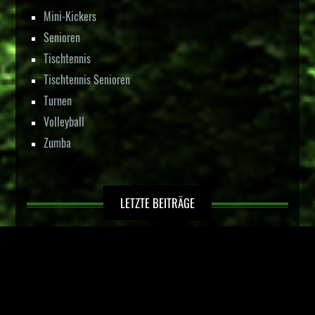
Mini-Kickers
Senioren
Tischtennis
Tischtennis Senioren
Turnen
Volleyball
Zumba
LETZTE BEITRÄGE
Kinderfußball in Hörste
Sportlerehrung der Stadt Lage
Spätsommerfest im Luna-Park, 04. – 05. September 2026
3.Platz bei der Karate Landesmeisterschaft NRW – Kinder