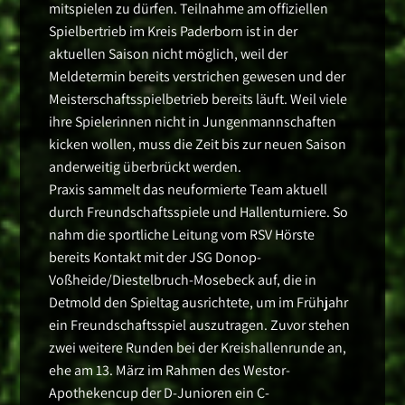
mitspielen zu dürfen. Teilnahme am offiziellen
Spielbertrieb im Kreis Paderborn ist in der
aktuellen Saison nicht möglich, weil der
Meldetermin bereits verstrichen gewesen und der
Meisterschaftsspielbetrieb bereits läuft. Weil viele
ihre Spielerinnen nicht in Jungenmannschaften
kicken wollen, muss die Zeit bis zur neuen Saison
anderweitig überbrückt werden.
Praxis sammelt das neuformierte Team aktuell
durch Freundschaftsspiele und Hallenturniere. So
nahm die sportliche Leitung vom RSV Hörste
bereits Kontakt mit der JSG Donop-
Voßheide/Diestelbruch-Mosebeck auf, die in
Detmold den Spieltag ausrichtete, um im Frühjahr
ein Freundschaftsspiel auszutragen. Zuvor stehen
zwei weitere Runden bei der Kreishallenrunde an,
ehe am 13. März im Rahmen des Westor-
Apothekencup der D-Junioren ein C-