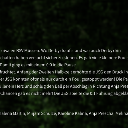
rzrivalen BSV Müssen. Wo Derby drauf stand war auch Derby drin
chaften haben versucht sicher zu stehen. Es gab viele kleinere Fouls
amit ging es mit einem 0:0 in die Pause
fruchtet. Anfang der Zweiten Halb-zeit erhöhte die JSG den Druck in
er JSG konnten oftmals nur durch ein Foul gestoppt werden! Die Pa
uller ein Herz und schlug den Ball per Abschlag in Richtung Anja Pre
e Chancen gab es nicht mehr! Die JSG spielte die 0:1 Führung abgeklä
nnalena Martin, Mirjam Schulze, Karoline Kalina, Anja Prescha, Melin