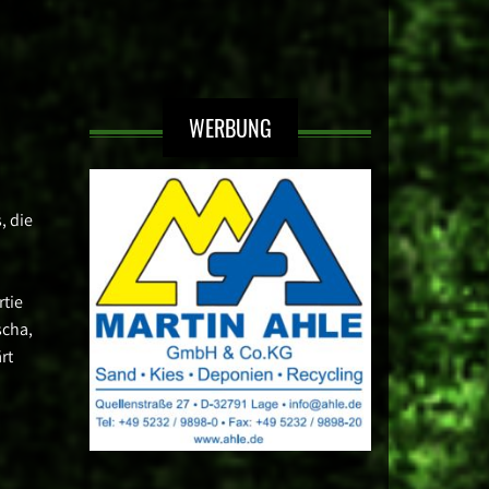
WERBUNG
, die
rtie
scha,
rt
a