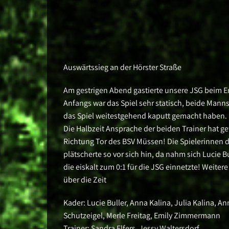
Auswärtssieg an der Hörster Straße
Am gestrigen Abend gastierte unsere JSG beim E
Anfangs war das Spiel sehr statisch, beide Manns
das Spiel weitestgehend kaputt gemacht haben. D
Die Halbzeit Ansprache der beiden Trainer hat ge
Richtung Tor des BSV Müssen! Die Spielerinnen d
plätscherte so vor sich hin, da nahm sich Lucie B
die eiskalt zum 0:1 für die JSG einnetzte! Weiter
über die Zeit
Kader: Lucie Buller, Anna Kalina, Julia Kalina, A
Schutzeigel, Merle Freitag, Emily Zimmermann
Trainer: Sandra Elfers, Jessy Waltersdorf