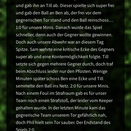
und gab ihn an Till ab. Dieser spielte sich super frei
und gab den Ball an Ben ab, der frei vor dem
gegnerischen Tor stand und den Ball reinschoss…
1:0 für unsere Minis. Danach wurde das Spiel
schneller, denn auch der Gegner wollte gewinnen.
Doch auch unsere Abwehr war an diesem Tag
Spitze. Sam wehrte eine kritische Ecke des Gegners
super ab und eine Kontermöglichkeit folgte. Till
setzte sich gegen mehrere Gegner durch, doch traf
beim Abschluss leider nur den Pfosten. Wenige
Minuten später schoss Ben eine Ecke und Till
semmelte den Ball ins Netz. 2:0 für unsere Minis.
Nach einem Foul im Strafraum gab es für unser
Team noch einen Strafstoß, der leider vom Keeper
gehalten wurde. In der letzten Minute kam das
gegnerische Team unserem Tor gefährlich nah,
doch Phil hielt sein Tor sauber. Der Endstand des
Spiels 2:0.