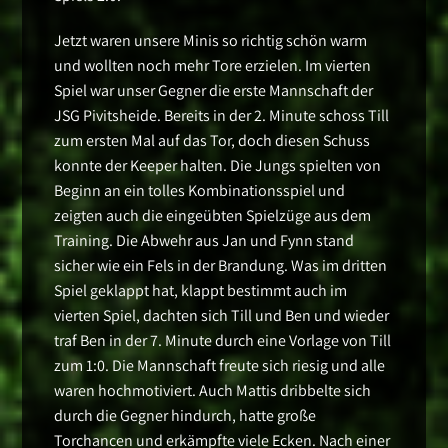
Jetzt waren unsere Minis so richtig schön warm
und wollten noch mehr Tore erzielen. Im vierten
Spiel war unser Gegner die erste Mannschaft der
JSG Pivitsheide. Bereits in der 2. Minute schoss Till
zum ersten Mal auf das Tor, doch diesen Schuss
konnte der Keeper halten. Die Jungs spielten von
Beginn an ein tolles Kombinationsspiel und
zeigten auch die eingeübten Spielzüge aus dem
Training. Die Abwehr aus Jan und Fynn stand
sicher wie ein Fels in der Brandung. Was im dritten
Spiel geklappt hat, klappt bestimmt auch im
vierten Spiel, dachten sich Till und Ben und wieder
traf Ben in der 7. Minute durch eine Vorlage von Till
zum 1:0. Die Mannschaft freute sich riesig und alle
waren hochmotiviert. Auch Mattis dribbelte sich
durch die Gegner hindurch, hatte große
Torchancen und erkämpfte viele Ecken. Nach einer