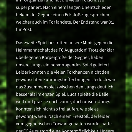
super pariert. Nach einem langen Unentschieden
bekam der Gegner einen Eckstoß zugesprochen,
welcher auch im Tor landete. Der Endstand war 0:1
für Post.
Das zweite Spiel bestritten unsere Minis gegen die
Heimmannschaft des FC Augustdorf. Trotz der klar
überlegenen Körpergröße der Gegner, haben
unsere Jungs ein hervorragendes Spiel geliefert.
Leider konnten die vielen Torchancen nicht den
gewünschten Führungstreffer bringen. Jedoch war
das Zusammenspiel zwischen den Jungs deutlich
besser als im ersten Spiel. Luca spielte die Bälle
weit und präzise nach vorne, doch unsere Jungs
konnten sich nicht so freilaufen, wie sie es
gewohnt waren. Nach einem Freistoß, der leider
vom gegnerischen Torwart gehalten wurde, hatte
der FC Augustdorf eine Kontermöglichkeit. Unsere