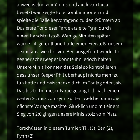
abwechselnd von Yannis und auch von Luca
besetzt war, zeigte tolle Kombinationen und
spielte die Bälle hervorragend zu den Stürmern ab.
Das erste Tor dieser Partie erzielte Fynn durch
einen Handstrafstoß. Wenige Minuten später
wurde Till gefoult und holte einen Freistoß für sein
Team raus, welcher von Ben ausgeführt wurde. Der
gegnerische Keeper konnte ihn jedoch halten.
Unsere Minis konnten das Spiel so kontrollieren,
dass unser Keeper Phil überhaupt nichts mehr zu
tun hatte und zwischenzeitlich im Tor lag oder saß.
Das letzte Tor dieser Partie gelang Till, nach einem
weiten Schuss von Fynn zu Ben, welcher dann die
nächste Vorlage machte. Glücklich und mit einem
Sieg von 2:0 gingen unsere Minis stolz vom Platz.
Torschützen in diesem Turnier: Till (3), Ben (2),
Fynn (2)