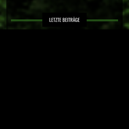
LETZTE BEITRÄGE
Kinderfußball in Hörste
Sportlerehrung der Stadt Lage
Spätsommerfest im Luna-Park, 04. – 05. September 2026
3.Platz bei der Karate Landesmeisterschaft NRW – Kinder
und Schüler –
Hörster Karateka erfolgreich bei der Karate
Bezirksmeisterschaft Westfalen