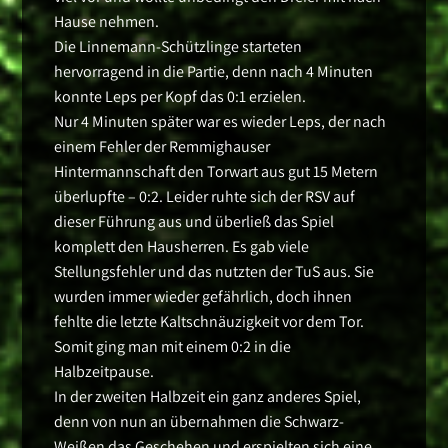
Hause nehmen.
Die Linnemann-Schützlinge starteten
hervorragend in die Partie, denn nach 4 Minuten
konnte Leps per Kopf das 0:1 erzielen.
Nur 4 Minuten später war es wieder Leps, der nach
einem Fehler der Remmighauser
Hintermannschaft den Torwart aus gut 15 Metern
überlupfte – 0:2. Leider ruhte sich der RSV auf
dieser Führung aus und überließ das Spiel
komplett den Hausherren. Es gab viele
Stellungsfehler und das nutzten der TuS aus. Sie
wurden immer wieder gefährlich, doch ihnen
fehlte die letzte Kaltschnäuzigkeit vor dem Tor.
Somit ging man mit einem 0:2 in die
Halbzeitpause.
In der zweiten Halbzeit ein ganz anderes Spiel,
denn von nun an übernahmen die Schwarz-
Weißen das Geschehen und erspielten sich eine