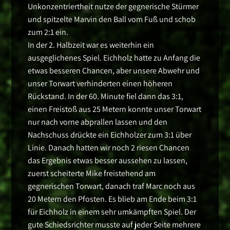
Unkonzentriertheit nutze der gegnerische Stürmer
und spitzelte Marvin den Ball vom Fuß und schob
zum 2:1 ein.
In der 2. Halbzeit war es weiterhin ein
ausgeglichenes Spiel. Eichholz hatte zu Anfang die
etwas besseren Chancen, aber unsere Abwehr und
unser Torwart verhinderten einen höheren
Rückstand. In der 60. Minute fiel dann das 3:1,
einen Freistoß aus 25 Metern konnte unser Torwart
nur nach vorne abprallen lassen und den
Nachschuss drückte ein Eichholzer zum 3:1 über
Linie. Danach hatten wir noch 2 riesen Chancen
das Ergebnis etwas besser aussehen zu lassen,
zuerst scheiterte Mike freistehend am
gegnerischen Torwart, danach traf Marc noch aus
20 Metern den Pfosten. Es blieb am Ende beim 3:1
für Eichholz in einem sehr umkämpften Spiel. Der
gute Schiedsrichter musste auf jeder Seite mehrere