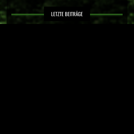
LETZTE BEITRÄGE
Kinderfußball in Hörste
Sportlerehrung der Stadt Lage
Spätsommerfest im Luna-Park, 04. – 05. September 2026
3.Platz bei der Karate Landesmeisterschaft NRW – Kinder
und Schüler –
Hörster Karateka erfolgreich bei der Karate
Bezirksmeisterschaft Westfalen
RECHTLICHES
NEWS KATEGORIEN