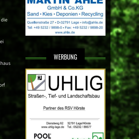
 die
ei
WERBUNG
chaus
orf