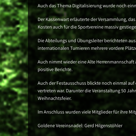
Auch das Thema Digitalisierung wurde noch ein
Der Kassenwart erläuterte der Versammlung, das
Kosten auch für die Sportvereine massiv gestiege
Die Abteilungs und Übungsleiter berichteten aus
internationalen Turnieren mehrere vordere Plätze
Auch nimmt wieder eine Alte Herrenmannschaft 
positive Berichte.
Auch der Festausschuss blickte noch einmal auf 
vertreten war. Darunter die Veranstaltung 50 Ja
Weihnachtsfeier.
Im Anschluss wurden viele Mitglieder für ihre Mi
Goldene Vereinsnadel: Gerd Hilgenstöhler