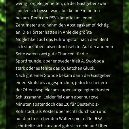
wenig Torgelegenheiten, da der Gastgeber zwar
spielerisch besser war, aber keine Freiheiten
bekam. Denn der RSV kämpfte um jeden
Zentimeter und nahm den Abstiegskampf richtig
an. Die Hörster hatten in Ahle die größte
Möglichkeit auf das Führungstor, nach dem Bent
sich stark über außen durchsetzte. Auf der anderen
Seite waren zwei gute Chancen für die
Sportfreunde, aber entweder hielt A. Swoboda
stark oder es fehlte das Quäntchen Glück.
Nach gut einer Stunde bekam dann der Gastgeber
einen Strafstoß zugesprochen, jedoch scheiterte
der Offensivspieler am super aufgelegten Hörster
Schlussmann. Leider fiel dann aber nur zwei
Minuten später doch das 1:0 für Oesterholz-
Kohlstädt, als Köster über rechts durchkam und
auf den freistehenden Walter spielte. Der RSV
schüttelte sich kurz und gab sich nicht auf! Über